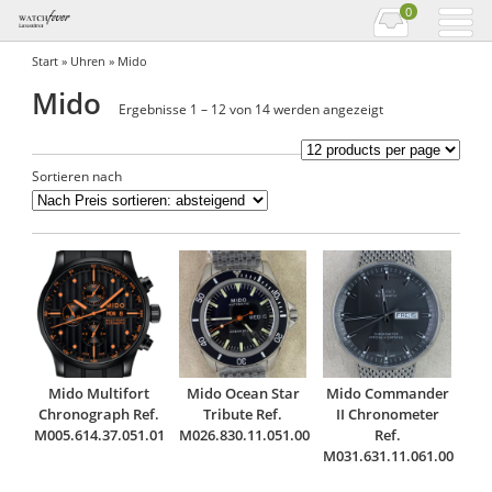
0
Start
»
Uhren
» Mido
Mido
Nach
Ergebnisse 1 – 12 von 14 werden angezeigt
Preis
sortiert:
Sortieren nach
absteigend
Mido Multifort
Mido Ocean Star
Mido Commander
Chronograph Ref.
Tribute Ref.
II Chronometer
M005.614.37.051.01
M026.830.11.051.00
Ref.
M031.631.11.061.00