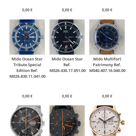
0,00
€
0,00
€
0,00
€
Mido Ocean Star
Mido Ocean Star
Mido Multifort
Tribute Special
Ref.
Patrimony Ref.
Edition Ref.
M026.430.17.051.00
M040.407.16.040.00
M026.830.11.041.00
0,00
€
0,00
€
0,00
€