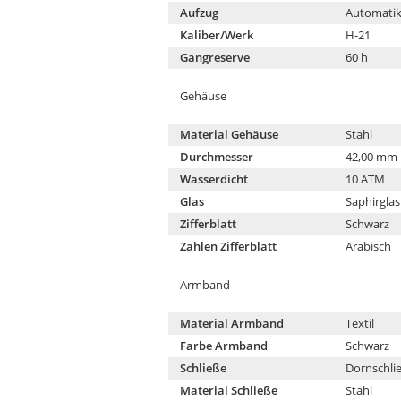
Aufzug
Automati
Kaliber/Werk
H-21
Gangreserve
60 h
Gehäuse
Material Gehäuse
Stahl
Durchmesser
42,00 mm
Wasserdicht
10 ATM
Glas
Saphirglas
Zifferblatt
Schwarz
Zahlen Zifferblatt
Arabisch
Armband
Material Armband
Textil
Farbe Armband
Schwarz
Schließe
Dornschli
Material Schließe
Stahl