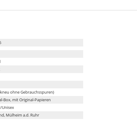
5
d
k
ikneu ohne Gebrauchsspuren)
al-Box, mit Original-Papieren
/Unisex
nd, Mülheim a.d. Ruhr