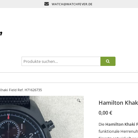
WATCH@WATCHFEVER.DE
Khaki Field Ref. H71626735
🔍
Hamilton Khaki
0,00
€
Die
Hamilton Khaki F
funktionale Herrenuh