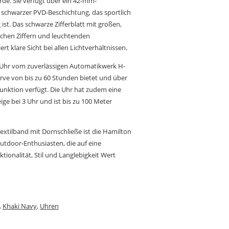
rde. Sie verfügt über ein 42-mm-
 s
chwarzer PVD-Beschichtung
, das sportlich
ist. Das schwarze Zifferblatt mit großen,
schen Ziffern und leuchtenden
t klare Sicht bei allen Lichtverhältnissen.
 Uhr vom zuverlässigen Automatikwerk H-
rve von bis zu 60 Stunden bietet und über
nktion verfügt. Die Uhr hat zudem eine
e bei 3 Uhr und ist bis zu 100 Meter
extilband mit Dornschließe ist die Hamilton
Outdoor-Enthusiasten, die auf eine
ionalität, Stil und Langlebigkeit Wert
,
Khaki Navy
,
Uhren