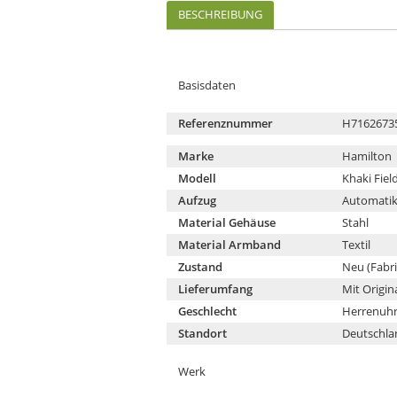
BESCHREIBUNG
Basisdaten
Referenznummer
H7162673
Marke
Hamilton
Modell
Khaki Fiel
Aufzug
Automati
Material Gehäuse
Stahl
Material Armband
Textil
Zustand
Neu (Fabr
Lieferumfang
Mit Origin
Geschlecht
Herrenuhr
Standort
Deutschla
Werk