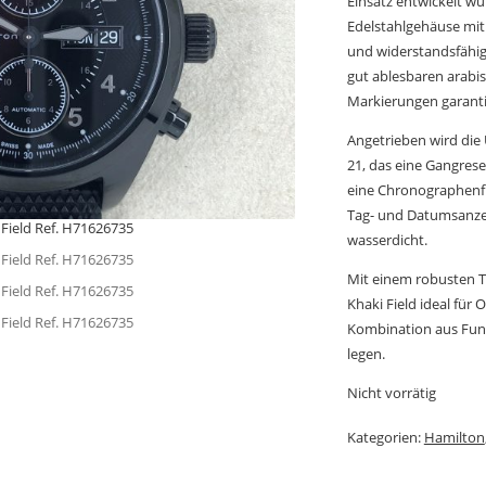
Einsatz entwickelt wu
Edelstahlgehäuse mit
und widerstandsfähig 
gut ablesbaren arabi
Markierungen garantier
Angetrieben wird die
21, das eine Gangrese
eine Chronographenfu
Tag- und Datumsanzeig
wasserdicht.
Mit einem robusten T
Khaki Field ideal für 
Kombination aus Funkt
legen.
Nicht vorrätig
Kategorien:
Hamilton