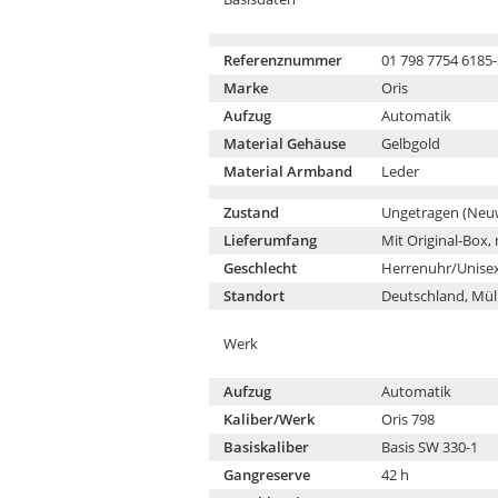
Referenznummer
01 798 7754 6185-
Marke
Oris
Aufzug
Automatik
Material Gehäuse
Gelbgold
Material Armband
Leder
Zustand
Ungetragen (Neu
Lieferumfang
Mit Original-Box,
Geschlecht
Herrenuhr/Unise
Standort
Deutschland, Mül
Werk
Aufzug
Automatik
Kaliber/Werk
Oris 798
Basiskaliber
Basis SW 330-1
Gangreserve
42 h