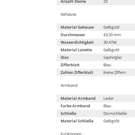
Anzahl Steine
25
Gehäuse
Material Gehäuse
Gelbgold
Durchmesser
43,50 mm
Wasserdichtigkeit
30 ATM
Material Lünette
Gelbgold
Glas
Saphirglas
Zifferblatt
Blau
Zahlen Zifferblatt
Keine Ziffern
Armband
Material Armband
Leder
Farbe Armband
Blau
Schließe
Dornschließe
Material Schließe
Gelbgold
Funktionen