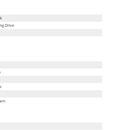
k
ng Drive
m
s
fern