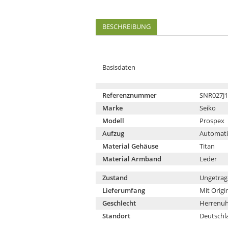
BESCHREIBUNG
Basisdaten
Referenznummer
SNR027J1
Marke
Seiko
Modell
Prospex
Aufzug
Automati
Material Gehäuse
Titan
Material Armband
Leder
Zustand
Ungetrag
Lieferumfang
Mit Origi
Geschlecht
Herrenuh
Standort
Deutschl