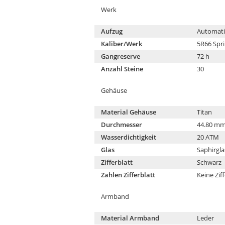
Werk
Aufzug
Automati
Kaliber/Werk
5R66 Spri
Gangreserve
72 h
Anzahl Steine
30
Gehäuse
Material Gehäuse
Titan
Durchmesser
44.80 m
Wasserdichtigkeit
20 ATM
Glas
Saphirgla
Zifferblatt
Schwarz
Zahlen Zifferblatt
Keine Zif
Armband
Material Armband
Leder