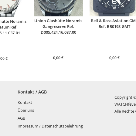
Union Glashütte Noramis
Bell & Ross Aviation GM
hütte Noramis
Gangreserve Ref.
Ref. BR0193-GMT
atum Ref.
D005.424.16.087.00
6.11.037.01
0,00
€
0,00
€
,00
€
Kontakt / AGB
Copyright 
Kontakt
WATCHfeve
Über uns
Alle Rechte
AGB
Impressum / Datenschutzbelehrung