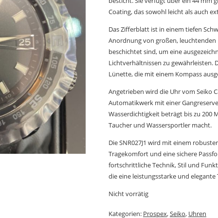
besticht. Sie verfügt über ein 44 mm
Coating, das sowohl leicht als auch ext
Das Zifferblatt ist in einem tiefen Sch
Anordnung von großen, leuchtenden In
beschichtet sind, um eine ausgezeichn
Lichtverhältnissen zu gewährleisten. D
Lünette, die mit einem Kompass ausges
Angetrieben wird die Uhr vom Seiko C
Automatikwerk mit einer Gangreserve
Wasserdichtigkeit beträgt bis zu 200 Me
Taucher und Wassersportler macht.
Die SNR027J1 wird mit einem robusten
Tragekomfort und eine sichere Passfo
fortschrittliche Technik, Stil und Funk
die eine leistungsstarke und elegant
Nicht vorrätig
Kategorien:
Prospex
,
Seiko
,
Uhren