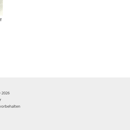
T
© 2026
r
 vorbehalten