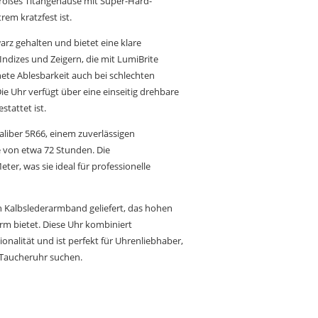
 großes Titangehäuse mit Super-Hard-
rem kratzfest ist.
warz gehalten und bietet eine klare
dizes und Zeigern, die mit LumiBrite
ete Ablesbarkeit auch bei schlechten
ie Uhr verfügt über eine einseitig drehbare
tattet ist.
aliber 5R66, einem zuverlässigen
 von etwa 72 Stunden. Die
ter, was sie ideal für professionelle
 Kalbslederarmband geliefert, das hohen
rm bietet. Diese Uhr kombiniert
tionalität und ist perfekt für Uhrenliebhaber,
e Taucheruhr suchen.