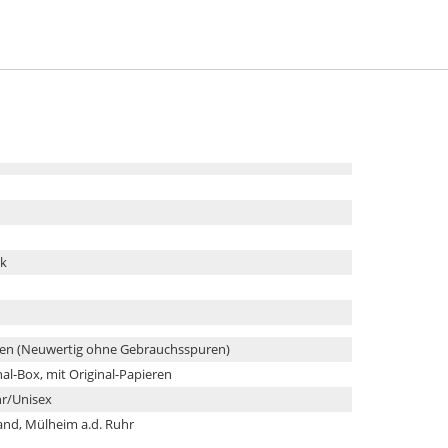
k
en (Neuwertig ohne Gebrauchsspuren)
nal-Box, mit Original-Papieren
r/Unisex
and, Mülheim a.d. Ruhr