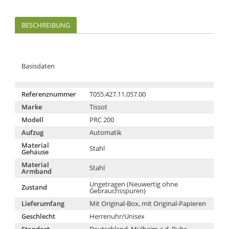
BESCHREIBUNG
Basisdaten
Referenznummer
T055.427.11.057.00
Marke
Tissot
Modell
PRC 200
Aufzug
Automatik
Material
Stahl
Gehäuse
Material
Stahl
Armband
Ungetragen (Neuwertig ohne
Zustand
Gebrauchsspuren)
Lieferumfang
Mit Original-Box, mit Original-Papieren
Geschlecht
Herrenuhr/Unisex
Standort
Deutschland, Mülheim a.d. Ruhr