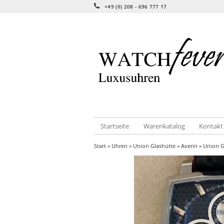
+49 (0) 208 - 696 777 17
Startseite
Warenkatalog
Kontakt
Start
»
Uhren
»
Union Glashütte
»
Averin
» Union G