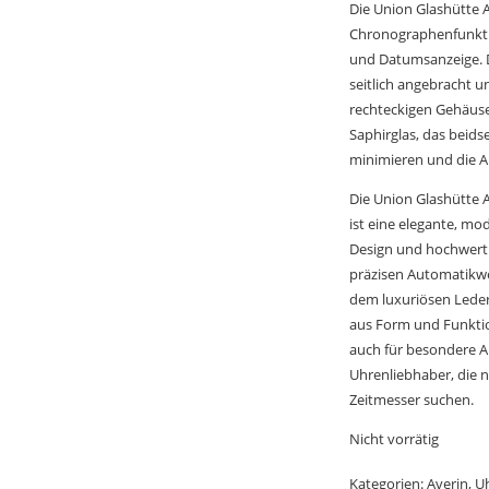
Die Union Glashütte 
Chronographenfunkti
und Datumsanzeige. 
seitlich angebracht u
rechteckigen Gehäuses
Saphirglas, das beidse
minimieren und die A
Die Union Glashütte 
ist eine elegante, mod
Design und hochwert
präzisen Automatikw
dem luxuriösen Leder
aus Form und Funktion
auch für besondere An
Uhrenliebhaber, die n
Zeitmesser suchen.
Nicht vorrätig
Kategorien:
Averin
,
U