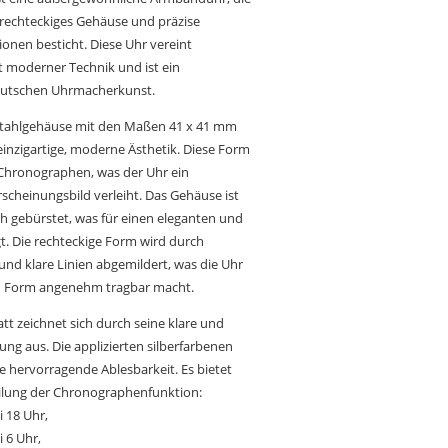
 rechteckiges Gehäuse und präzise
nen besticht. Diese Uhr vereint
t moderner Technik und ist ein
deutschen Uhrmacherkunst.
stahlgehäuse mit den Maßen 41 x 41 mm
 einzigartige, moderne Ästhetik. Diese Form
 Chronographen, was der Uhr ein
scheinungsbild verleiht. Das Gehäuse ist
ch gebürstet, was für einen eleganten und
gt. Die rechteckige Form wird durch
nd klare Linien abgemildert, was die Uhr
en Form angenehm tragbar macht.
att zeichnet sich durch seine klare und
ng aus. Die applizierten silberfarbenen
ne hervorragende Ablesbarkeit. Es bietet
teilung der Chronographenfunktion:
 18 Uhr,
 6 Uhr,