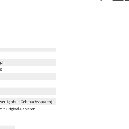
aph
00
wertig ohne Gebrauchsspuren)
 mit Original-Papieren