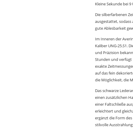
Kleine Sekunde bei 9 
Die silberfarbenen Ze
ausgestattet, sodass 
gute Ablesbarkeit gewä
Im Inneren der Averi
Kaliber UNG-25.S1. Die
und Präzision bekannt
Stunden und verfügt 
exakte Zeitmessungen
auf das fein dekorier
die Möglichkeit, die 
Das schwarze Ledera
einen zusätzlichen Ha
einer Faltschließe au
erleichtert und gleich
ergänzt die Form des
stilvolle Ausstrahlung