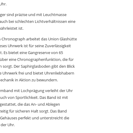
Uhr.
iger sind präzise und mit Leuchtmasse
auch bei schlechten Lichtverhältnissen eine
hrleistet ist.
n Chronograph arbeitet das Union Glashütte
ses Uhrwerk ist für seine Zuverlässigkeit
. Es bietet eine Gangreserve von 65
über eine Chronographenfunktion, die für
 sorgt. Der Saphirglasboden gibt den Blick
te Uhrwerk frei und bietet Uhrenliebhabern
Mechanik in Aktion zu bewundern.
rmband mit Lochprägung verleiht der Uhr
uch von Sportlichkeit. Das Band ist mit
sgestattet, die das An- und Ablegen
zeitig für sicheren Halt sorgt. Das Band
 Gehäuses perfekt und unterstreicht die
 der Uhr.