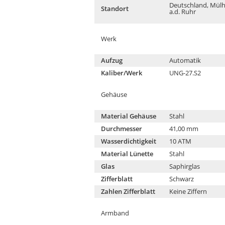
Deutschland, Mül
Standort
a.d. Ruhr
Werk
Aufzug
Automatik
Kaliber/Werk
UNG-27.S2
Gehäuse
Material Gehäuse
Stahl
Durchmesser
41,00 mm
Wasserdichtigkeit
10 ATM
Material Lünette
Stahl
Glas
Saphirglas
Zifferblatt
Schwarz
Zahlen Zifferblatt
Keine Ziffern
Armband