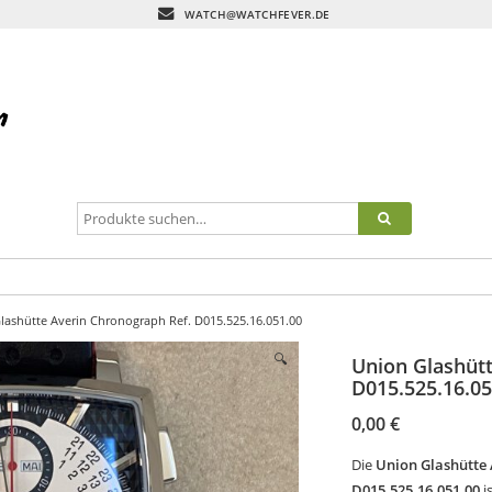
WATCH@WATCHFEVER.DE
lashütte Averin Chronograph Ref. D015.525.16.051.00
🔍
Union Glashütt
D015.525.16.05
0,00
€
Die
Union Glashütte 
D015.525.16.051.00
i