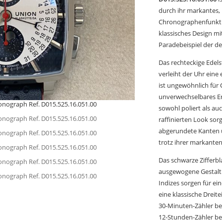
durch ihr markantes,
Chronographenfunktio
klassisches Design mi
Paradebeispiel der 
Das rechteckige Edel
verleiht der Uhr eine
ist ungewöhnlich für
unverwechselbares Er
sowohl poliert als au
raffinierten Look sor
abgerundete Kanten u
trotz ihrer markant
Das schwarze Zifferbl
ausgewogene Gestaltu
Indizes sorgen für ei
eine klassische Drei
30-Minuten-Zähler bei
12-Stunden-Zähler bei