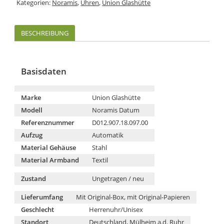
Kategorien:
Noramis
,
Uhren
,
Union Glashütte
BESCHREIBUNG
Basisdaten
Marke
Union Glashütte
Modell
Noramis Datum
Referenznummer
D012.907.18.097.00
Aufzug
Automatik
Material Gehäuse
Stahl
Material Armband
Textil
Zustand
Ungetragen / neu
Lieferumfang
Mit Original-Box, mit Original-Papieren
Geschlecht
Herrenuhr/Unisex
Standort
Deutschland, Mülheim a.d. Ruhr