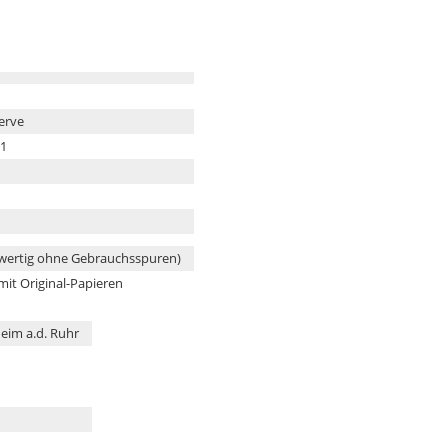
erve
01
wertig ohne Gebrauchsspuren)
 mit Original-Papieren
eim a.d. Ruhr