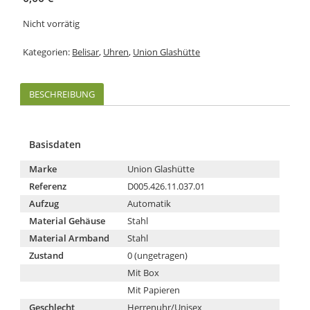
Nicht vorrätig
Kategorien:
Belisar
,
Uhren
,
Union Glashütte
BESCHREIBUNG
Basisdaten
Marke
Union Glashütte
Referenz
D005.426.11.037.01
Aufzug
Automatik
Material Gehäuse
Stahl
Material Armband
Stahl
Zustand
0 (ungetragen)
Mit Box
Mit Papieren
Geschlecht
Herrenuhr/Unisex