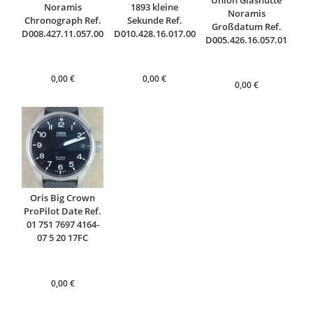
Noramis
1893 kleine
Noramis
Chronograph Ref.
Sekunde Ref.
Großdatum Ref.
D008.427.11.057.00
D010.428.16.017.00
D005.426.16.057.01
0,00
€
0,00
€
0,00
€
Oris Big Crown
ProPilot Date Ref.
01 751 7697 4164-
07 5 20 17FC
0,00
€