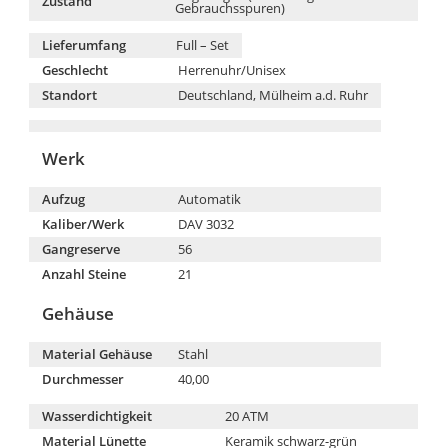
Zustand
Gebrauchsspuren)
Lieferumfang
Full – Set
Geschlecht
Herrenuhr/Unisex
Standort
Deutschland, Mülheim a.d. Ruhr
Werk
Aufzug
Automatik
Kaliber/Werk
DAV 3032
Gangreserve
56
Anzahl Steine
21
Gehäuse
Material Gehäuse
Stahl
Durchmesser
40,00
Wasserdichtigkeit
20 ATM
Material Lünette
Keramik schwarz-grün