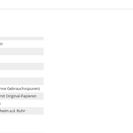
01
ohne Gebrauchsspuren)
 mit Original-Papieren
x
heim a.d. Ruhr