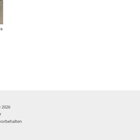
is
© 2026
r
 vorbehalten