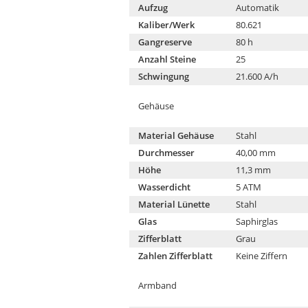
Aufzug
Automatik
Kaliber/Werk
80.621
Gangreserve
80 h
Anzahl Steine
25
Schwingung
21.600 A/h
Gehäuse
Material Gehäuse
Stahl
Durchmesser
40,00 mm
Höhe
11,3 mm
Wasserdicht
5 ATM
Material Lünette
Stahl
Glas
Saphirglas
Zifferblatt
Grau
Zahlen Zifferblatt
Keine Ziffern
Armband