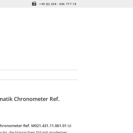
+49 (0) 208 - 696 777 18
atik Chronometer Ref.
hronometer Ref. M021.431.11.061.01
ist
hr, die klassischen Stil mit moderner