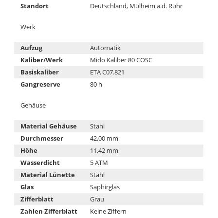
Standort
Deutschland, Mülheim a.d. Ruhr
Werk
Aufzug
Automatik
Kaliber/Werk
Mido Kaliber 80 COSC
Basiskaliber
ETA C07.821
Gangreserve
80 h
Gehäuse
Material Gehäuse
Stahl
Durchmesser
42,00 mm
Höhe
11,42 mm
Wasserdicht
5 ATM
Material Lünette
Stahl
Glas
Saphirglas
Zifferblatt
Grau
Zahlen Zifferblatt
Keine Ziffern