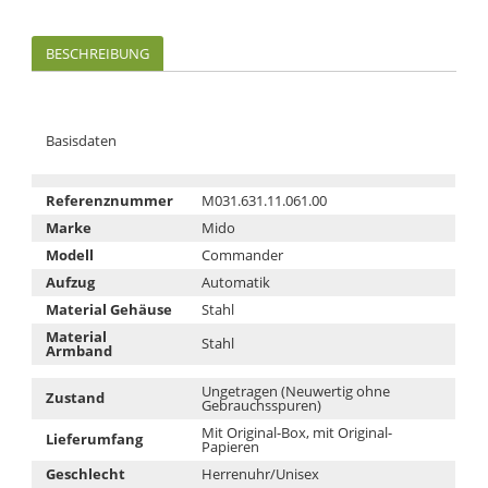
BESCHREIBUNG
Basisdaten
Referenznummer
M031.631.11.061.00
Marke
Mido
Modell
Commander
Aufzug
Automatik
Material Gehäuse
Stahl
Material
Stahl
Armband
Ungetragen (Neuwertig ohne
Zustand
Gebrauchsspuren)
Mit Original-Box, mit Original-
Lieferumfang
Papieren
Geschlecht
Herrenuhr/Unisex