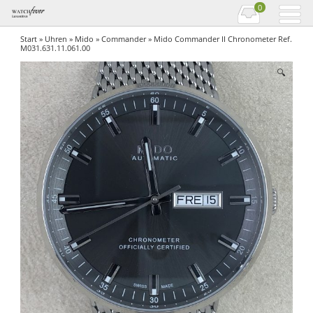
0
Start
»
Uhren
»
Mido
»
Commander
» Mido Commander II Chronometer Ref.
M031.631.11.061.00
🔍