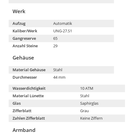
Werk
Aufzug
Automatik
Kaliber/Werk
UNG-27.S1
Gangreserve
65
Anzahl Steine
29
Gehäuse
Material Gehäuse
Stahl
Durchmesser
44 mm
Wasserdichtigkeit
10 ATM
Material Lünette
Stahl
Glas
Saphirglas
Zifferblatt
Grau
Zahlen Zifferblatt
Keine Ziffern
Armband