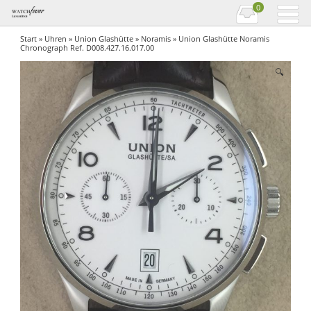
0
Start
»
Uhren
»
Union Glashütte
»
Noramis
» Union Glashütte Noramis
Chronograph Ref. D008.427.16.017.00
🔍