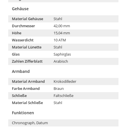
Gehäuse
Material Gehäuse
Stahl
Durchmesser
42,00 mm
Höhe
15,04 mm
Wasserdicht
10 ATM
Material Lünette
Stahl
Glas
Saphirglas
Zahlen Zifferblatt
Arabisch
Armband
Material Armband
Krokodilleder
Farbe Armband
Braun
Schließe
Faltschließe
Material Schließe
Stahl
Funktionen
Chronograph, Datum