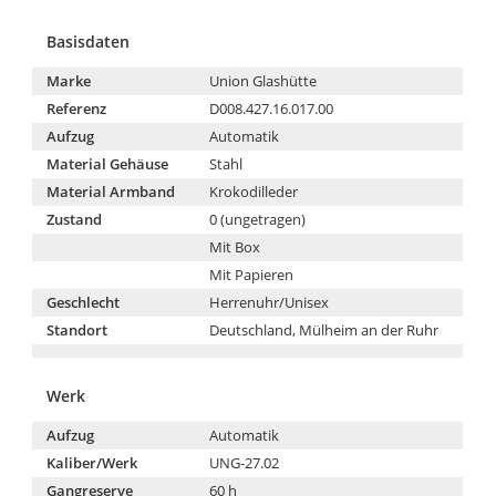
Basisdaten
Marke
Union Glashütte
Referenz
D008.427.16.017.00
Aufzug
Automatik
Material Gehäuse
Stahl
Material Armband
Krokodilleder
Zustand
0 (ungetragen)
Mit Box
Mit Papieren
Geschlecht
Herrenuhr/Unisex
Standort
Deutschland, Mülheim an der Ruhr
Werk
Aufzug
Automatik
Kaliber/Werk
UNG-27.02
Gangreserve
60 h