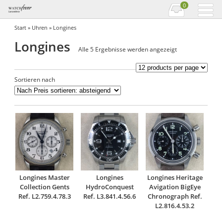
0
Start
»
Uhren
» Longines
Longines
Nach
Alle 5 Ergebnisse werden angezeigt
Preis
sortiert:
Sortieren nach
absteigend
Longines Master
Longines
Longines Heritage
Collection Gents
HydroConquest
Avigation BigEye
Ref. L2.759.4.78.3
Ref. L3.841.4.56.6
Chronograph Ref.
L2.816.4.53.2