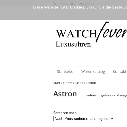
+49 (0) 208 - 696 777 17
Diese Website nutzt Cookies, um für Sie die beste Da
Startseite
Warenkatalog
Kontakt
Start
»
Uhren
»
Seiko
» Astron
Astron
Einzelnes Ergebnis wird ang
Sortieren nach