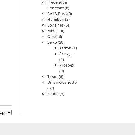
Frederique
Constant
(8)
Bell & Ross
(3)
Hamilton
(2)
Longines
(5)
Mido
(14)
Oris
(16)
Seiko
(20)
Astron
(1)
Presage
(4)
Prospex
(9)
Tissot
(8)
Union Glashütte
(67)
Zenith
(6)